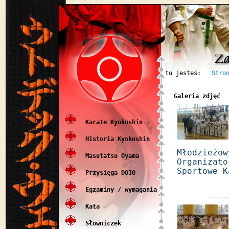
tu jesteś:
Stro
Galeria zdjęć
Karate Kyokushin
Historia Kyokushin
Młodzie
Masutatsu Oyama
Organiza
Sportowe K
Przysięga DOJO
Egzaminy / wymagania
Kata
Słowniczek