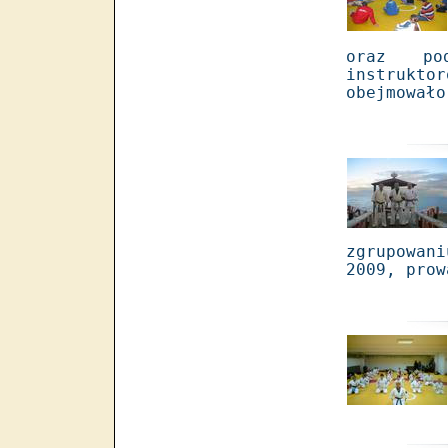
oraz pod
instrukto
obejmowało
zgrupowan
2009, prow