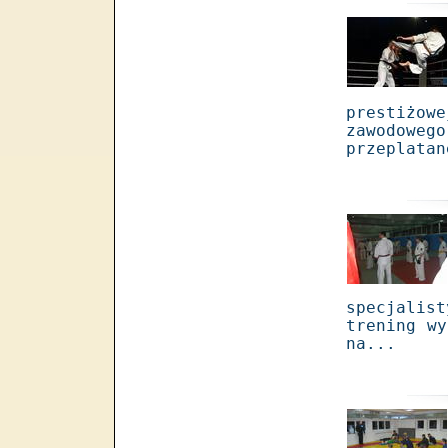
prestiżow
zawodoweg
przeplatan
specjali
trening wy
na...