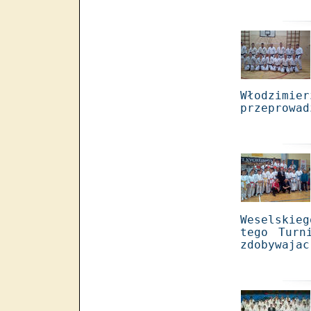
Włodzimi
przeprowad
Weselskie
tego Turn
zdobywajac