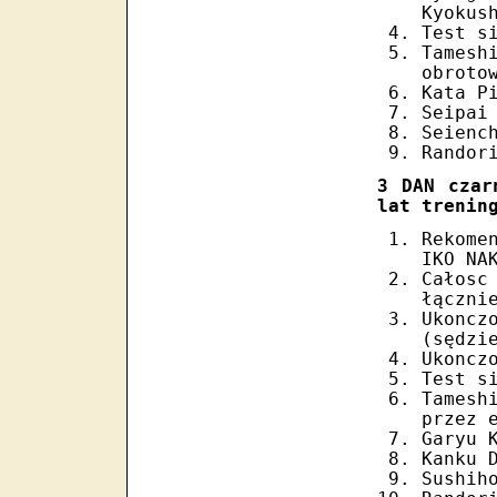
Kyokus
Test s
Tames
obroto
Kata P
Seipai
Seienc
Randor
3 DAN czar
lat trenin
Rekome
IKO NA
Całosc
łączni
Ukonc
(sędzi
Ukoncz
Test s
Tamesh
przez 
Garyu 
Kanku 
Sushih