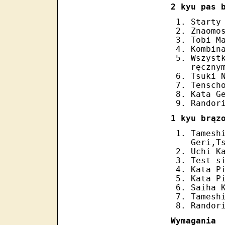
2 kyu pas 
Starty
Znaomo
Tobi M
Kombin
Wszys
ręczny
Tsuki 
Tensch
Kata G
Randor
1 kyu brąz
Tames
Geri,T
Uchi K
Test s
Kata P
Kata P
Saiha 
Tamesh
Randor
Wymagania