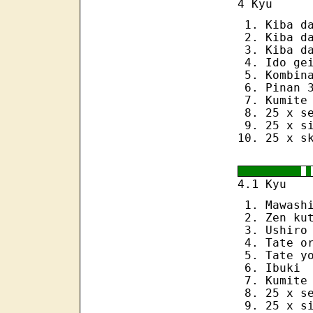
4 Kyu
Kiba d
Kiba d
Kiba d
Ido ge
Kombin
Pinan 
Kumite
25 x s
25 x s
25 x s
1
4.
Kyu
Mawash
Zen ku
Ushiro
Tate o
Tate y
Ibuki
Kumite
25 x s
25 x s