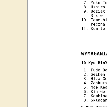
Yoko T
Ushiro
Udział
3 x w 
Tamesh
ręczną
Kumite
WYMAGANI
10 Kyu Bia
Fudo D
Seiken
Hiza G
Zenkut
Mae Ke
Kin Ge
Kombin
Sklada