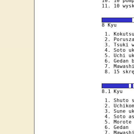
10 pom
10 wys
8 Kyu
Kokuts
Porusz
Tsuki 
Soto u
Uchi u
Gedan 
Mawash
15 skr
1
8.
Kyu
Shuto 
Uchiko
Sune u
Soto a
Morote
Gedan
Mawash