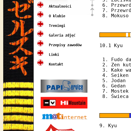
Zacisk
Przewr
Aktualności
Przewr
Mokuso
O klubie
Treningi
Galeria zdjęć
1
Przepisy zawodów
10.
Kyu
Linki
Fudo d
Kontakt
Zen ku
Kake w
Seiken
Jodan
Gedan
Mostek
Świeca
9. Kyu