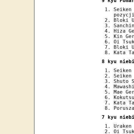
9 Kyu Poma
Seiken
pozycj
Bloki 
Sanchi
Hiza G
Kin Ge
Oi Tsu
Bloki 
Kata T
8 kyu nieb
Seiken
Seiken
Shuto 
Mawash
Mae Ge
Kokuts
Kata T
Porusz
7 kyu nieb
Uraken
Oi Tsu