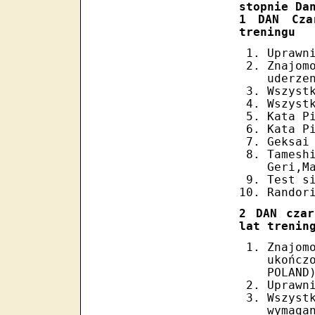
stopnie Da
1 DAN Cza
treningu
Uprawn
Znajo
uderze
Wszyst
Wszyst
Kata P
Kata P
Geksai
Tames
Geri,M
Test s
Randor
2 DAN czar
lat trenin
Znajom
ukońc
POLAND
Uprawn
Wszyst
wymaga