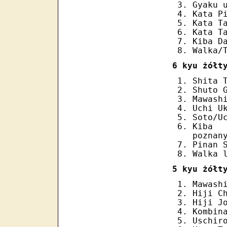
Gyaku 
Kata P
Kata T
Kata T
Kiba D
Walka/
6 kyu żółt
Shita 
Shuto 
Mawash
Uchi U
Soto/U
Kiba 
poznan
Pinan 
Walka 
5 kyu żółt
Mawash
Hiji C
Hiji J
Kombin
Uschir