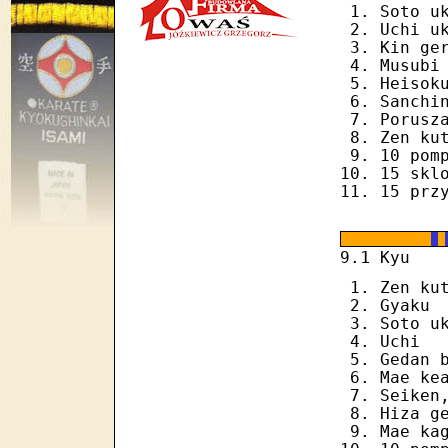
Soto u
Uchi u
Kin ge
Musubi
Heisok
Sanchi
Porusz
Zen ku
10 pom
15 skl
15 prz
1
9.
Kyu
Zen ku
Gyaku
Soto u
Uchi
Gedan 
Mae ke
Seiken
Hiza g
Mae ka